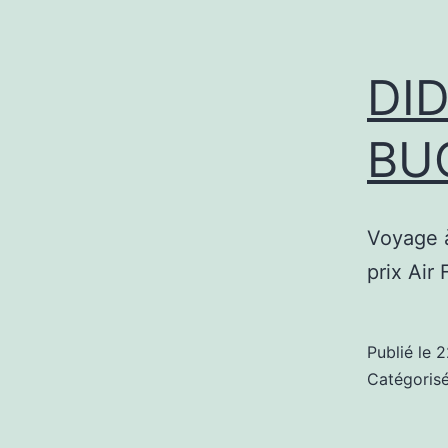
DID
BU
Voyage à
prix Air 
Publié le
2
Catégori