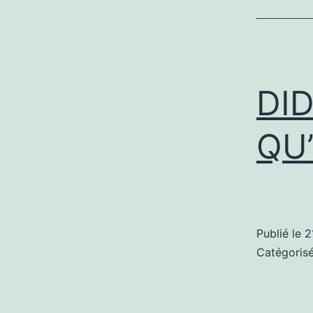
DID
QU
Publié le
2
Catégori