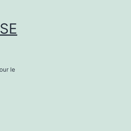
ISE
our le